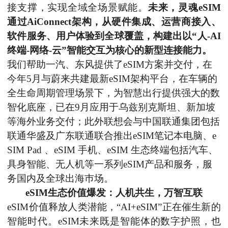
接支撑，实现全域全场景赋能。
未来，灵魂
eSIM
通过AiConnect架构，从硬件集成、运营商接入、
软件服务、用户体验到全球覆盖，构建出以“人-AI
终端-网络-云”智能交互为核心的新型连接能力。
我们帮助一汽、东风提供了
eSIM方案并交付，在
今年5月与蔚来共建最新eSIM架构平台，在车辆的
全生命周期管理场景下，为智慧出行提供强大的数
智化底座，已在9月应用于乌兹别克斯坦、新加坡
等海外业务交付；此外联想会与中国联通集团包括
联通华盛及广东联通联合推出eSIM笔记本电脑、e
SIM Pad 、eSIM 手机、eSIM 生态终端包括汽车、
具身智能、无人机等一系列eSIM产品和服务，服
务国内及全球出海巿场。
eSIM生态
价值
爆发：人机共生，万智互联
eSIM价值释放人类潜能，“AI+eSIM”正在催生新的
智能时代。eSIM未来既是智能体的数字护照，也