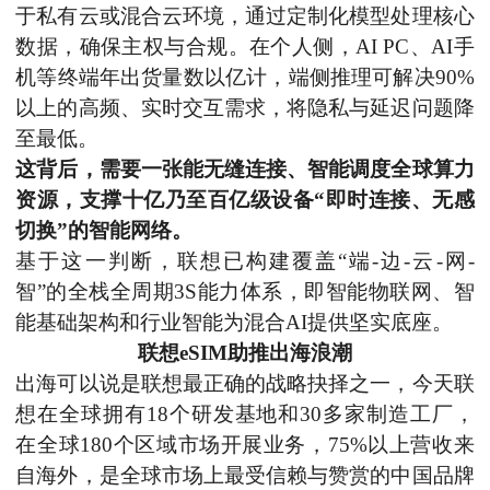
于私有云或混合云环境，通过定制化模型处理核心
数据，确保主权与合规。在个人侧，AI PC、AI手
机等终端年出货量数以亿计，端侧推理可解决90%
以上的高频、实时交互需求，将隐私与延迟问题降
至最低。
这背后，需要一张能无缝连接、智能调度全球算力
资源，支撑十亿乃至百亿级设备
“即时连接、无感
切换”的智能网络。
基于这一判断，联想已构建覆盖
“端-边-云-网-
智”的全栈
全周期
3S能力体系，即智能物联网、智
能基础架构和行业智能为混合AI提供坚实底座。
联想
eSIM助推出海浪潮
出海可以说是联想最正确的战略抉择之一，今天联
想在全球拥有
18个研发基地和30多家制造工厂，
在全球180个区域市场开展业务，75%以上营收来
自海外，是全球市场上最受信赖与赞赏的中国品牌