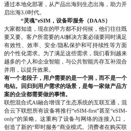
通过本地化部署，从产品出海到生态出海，助力开
启出海
3
.0时代。
“灵魂”eSIM，设备即服务（DAAS）
大家都知道，现在的甲方都不好伺候，他们往往既
要又要。
客户所需要的
AI
解决方案必须要同时满足
有效性、效率
、
安全
/隐私保护和可持续性等方面
的个性化需求。为了满足这些需求，我们看到越来
越多的
个人和企业
智能，
与
公共智能共存互补混合
并用，以提升效果。
有一个老段子，用户需要的是一个洞，而不是一个
电钻。回归到用户需求的场景，是每一家做产品方
案的企业都需要做的事情。
联想混合式
AI融合
增强了生态系统的互联互通，
混
合云下联想所有设备将
推行
“eSIM-first”甚至“eSIM-
only”的策略。
这
重构了设备与网络的连接入口
，
创造了新的
“即时服务”商业模式。消费者在购买
联