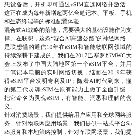
想
设备后，开机即可通过
eSIM直
连
网络并激活，
这正在成为每年新增超两亿
台
笔记本、平板、
手机
和生态终端
等的标准
配置体验
。
混合式
AI战略的落地，需要强大的基础设施作为支
撑。在联想，这条“混合AI高速公路”的神经网络，
是联想懂的通信10年在eSIM和智能物联网领域的
持续深耕下建成的。我们在2017巴塞罗那MWC大
会上发布了中国大陆地区第一个eSIM平台，并用
于笔记本电脑的实时网络切换，继而在2019年获
得eSIM平台发明专利及IP
；
随着
AI时代到来，懂
的第二代灵魂eSIM在原有能力上做了全面升级，
把它命名为灵魂eSIM，有智能、洞悉和理解的含
义。
针对消费场景，我们提供给用户应用和全球网络服
务，针对物联网应用场景，我们提供一站式平台
Sa
aS服务和本地策略控制，针对车联网场景，我们提