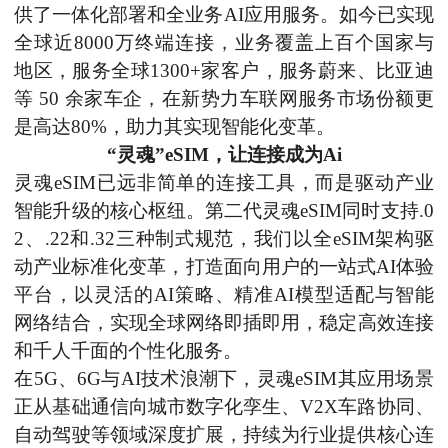
供了一体化部署和全业务AI应用服务。如今已实现
全球近8000万终端连接，业务覆盖上百个国家与
地区，服务全球1300+家客户，服务蔚来、比亚迪
等 50 余家车企，在新势力车联网服务市场份额更
是高达80%，助力其实现智能化变革。
“灵魂”eSIM，让连接成为A
i
灵魂
eSIM已远非简单的连接工具，而是驱动产业
智能升级的核心枢纽。
第二代灵魂
eSIM
同时
支持
.0
2、.22和.32三种制式规范
，
我们
以全
eSIM架构驱
动产业标准化
变革，
打造
面向用户的一站式
AI体验
平台，以
灵活
的
AI
策略
、
精准
AI模型适配
与智能
网络
结合
，实现全球网络即插即用
，
稳定高效连接
和千人千面的个性化服务
。
在
5G、6G与AI技术浪潮下，灵魂eSIM其应用场景
正从基础通信向城市数字化孪生、V2X车路协同、
自动驾驶等领域深度扩展，持续为行业提供核心连