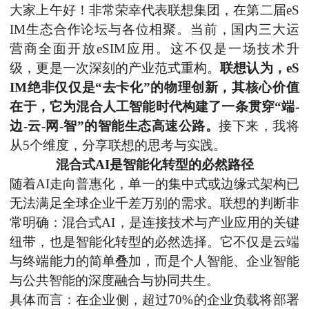
大家上午好！非常荣幸代表联想集团，在第二届
eS
IM生态合作论坛与各位相聚。当前，国内三大运
营商全面开放eSIM应用。这不仅是一场技术升
级，更是一次深刻的产业范式重构。
联想认为，
eS
IM绝非仅仅是“去卡化”的物理创新，其核心价值
在于，它为混合人工智能时代构建了一条贯穿“端-
边-云-网-智”的智能生态高速公路。
接下来，我将
从
5个维度，分享联想的思考与实践。
混合式
AI是智能化转型的必然路径
随着
AI走向普惠化，单一的集中式或边缘式架构已
无法满足全球企业千差万别的需求。联想的判断非
常明
确：
混合式
AI，是连接技术与产业应用的关键
纽带，也是智能化转型的必然选择。它不仅是云端
与终端能力的简单叠加，而是个人智能、企业智能
与公共智能的深度融合与协同共生。
具体而言：在企业侧，超过
70%的企业负载将部署