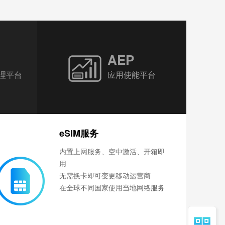
AEP
理平台
应用使能平台
eSIM服务
内置上网服务、空中激活、开箱即
用
无需换卡即可变更移动运营商
在全球不同国家使用当地网络服务