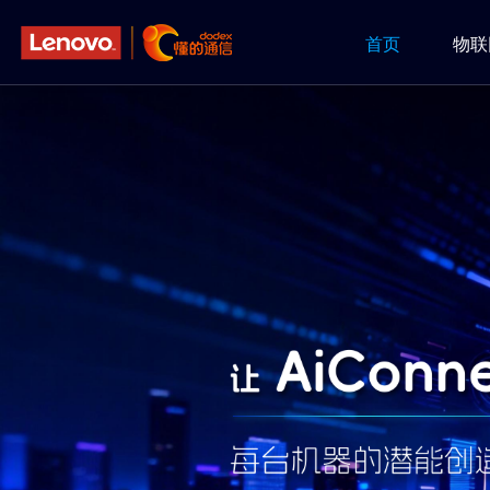
首页
物联