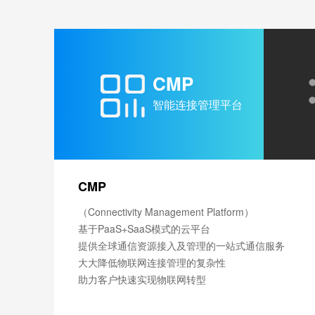
CMP
智能连接管理平台
CMP
（Connectivity Management Platform）
基于PaaS+SaaS模式的云平台
提供全球通信资源接入及管理的一站式通信服务
大大降低物联网连接管理的复杂性
助力客户快速实现物联网转型